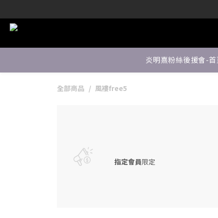
炎明熹粉絲後援會-首
全部商品
風褸free5
指定會員
限定